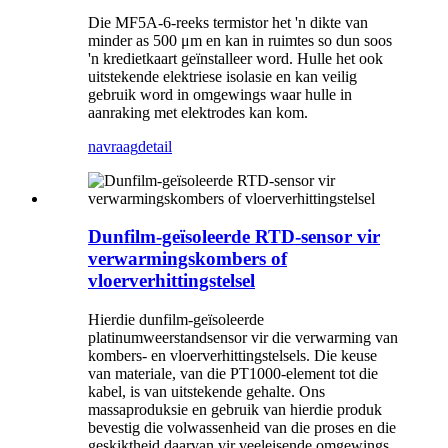
Die MF5A-6-reeks termistor het 'n dikte van
minder as 500 μm en kan in ruimtes so dun soos
'n kredietkaart geïnstalleer word. Hulle het ook
uitstekende elektriese isolasie en kan veilig
gebruik word in omgewings waar hulle in
aanraking met elektrodes kan kom.
navraag
detail
Dunfilm-geïsoleerde RTD-sensor vir
verwarmingskombers of
vloerverhittingstelsel
Hierdie dunfilm-geïsoleerde
platinumweerstandsensor vir die verwarming van
kombers- en vloerverhittingstelsels. Die keuse
van materiale, van die PT1000-element tot die
kabel, is van uitstekende gehalte. Ons
massaproduksie en gebruik van hierdie produk
bevestig die volwassenheid van die proses en die
geskiktheid daarvan vir veeleisende omgewings.