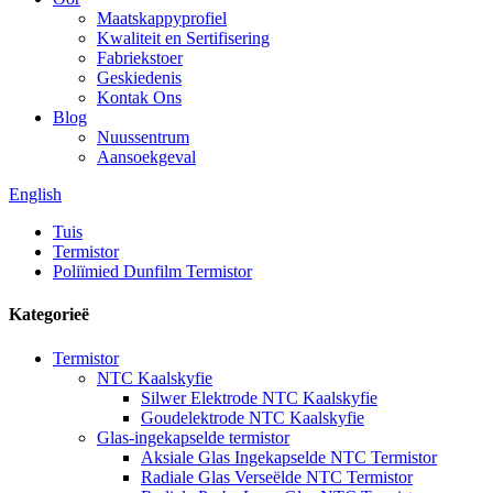
Maatskappyprofiel
Kwaliteit en Sertifisering
Fabriekstoer
Geskiedenis
Kontak Ons
Blog
Nuussentrum
Aansoekgeval
English
Tuis
Termistor
Poliïmied Dunfilm Termistor
Kategorieë
Termistor
NTC Kaalskyfie
Silwer Elektrode NTC Kaalskyfie
Goudelektrode NTC Kaalskyfie
Glas-ingekapselde termistor
Aksiale Glas Ingekapselde NTC Termistor
Radiale Glas Verseëlde NTC Termistor