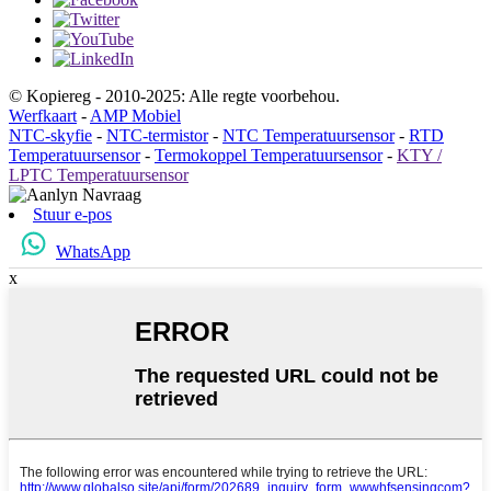
© Kopiereg - 2010-2025: Alle regte voorbehou.
Werfkaart
-
AMP Mobiel
NTC-skyfie
-
NTC-termistor
-
NTC Temperatuursensor
-
RTD
Temperatuursensor
-
Termokoppel Temperatuursensor
-
KTY /
LPTC Temperatuursensor
Stuur e-pos
WhatsApp
x