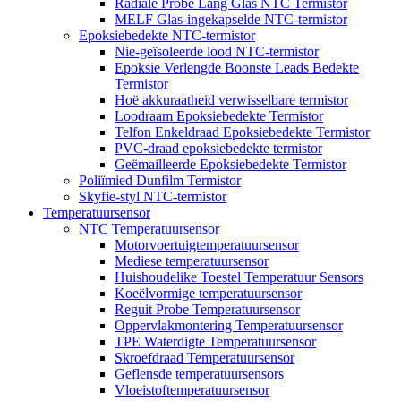
Radiale Probe Lang Glas NTC Termistor
MELF Glas-ingekapselde NTC-termistor
Epoksiebedekte NTC-termistor
Nie-geïsoleerde lood NTC-termistor
Epoksie Verlengde Boonste Leads Bedekte
Termistor
Hoë akkuraatheid verwisselbare termistor
Loodraam Epoksiebedekte Termistor
Telfon Enkeldraad Epoksiebedekte Termistor
PVC-draad epoksiebedekte termistor
Geëmailleerde Epoksiebedekte Termistor
Poliïmied Dunfilm Termistor
Skyfie-styl NTC-termistor
Temperatuursensor
NTC Temperatuursensor
Motorvoertuigtemperatuursensor
Mediese temperatuursensor
Huishoudelike Toestel Temperatuur Sensors
Koeëlvormige temperatuursensor
Reguit Probe Temperatuursensor
Oppervlakmontering Temperatuursensor
TPE Waterdigte Temperatuursensor
Skroefdraad Temperatuursensor
Geflensde temperatuursensors
Vloeistoftemperatuursensor