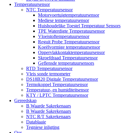
Temperatuursensor
NTC Temperatuursensor
Motorvoertuigtemperatuursensor
Mediese temperatuursensor
Huishoudelike Toestel Temperatuur Sensors
TPE Waterdigte Temperatuursensor
Vloeistoftemperatuursensor
Reguit Probe Temperatuursensor
Koeëlvormige temperatuursensor
Oppervlakkontaktemperatuursensor
Skroefdraad Temperatuursensor
Geflensde temperatuursensors
RTD Temperatuursensor
Vleis sonde termometer
DS18B20 Digitale Temperatuursensor
Termokoppel Temperatuursensor
Temperatuur- en humiditeitsensor
KTY / LPTC Temperatuursensor
Gereedskap
B Waarde Sakrekenaars
B Waarde Sakrekenaars
NTC R/T Sakrekenaars
Datablaaie
Tegniese inligting
Oor