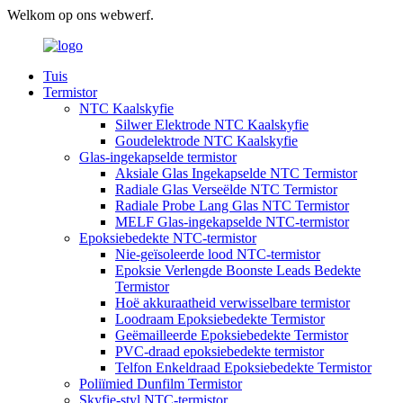
Welkom op ons webwerf.
Tuis
Termistor
NTC Kaalskyfie
Silwer Elektrode NTC Kaalskyfie
Goudelektrode NTC Kaalskyfie
Glas-ingekapselde termistor
Aksiale Glas Ingekapselde NTC Termistor
Radiale Glas Verseëlde NTC Termistor
Radiale Probe Lang Glas NTC Termistor
MELF Glas-ingekapselde NTC-termistor
Epoksiebedekte NTC-termistor
Nie-geïsoleerde lood NTC-termistor
Epoksie Verlengde Boonste Leads Bedekte
Termistor
Hoë akkuraatheid verwisselbare termistor
Loodraam Epoksiebedekte Termistor
Geëmailleerde Epoksiebedekte Termistor
PVC-draad epoksiebedekte termistor
Telfon Enkeldraad Epoksiebedekte Termistor
Poliïmied Dunfilm Termistor
Skyfie-styl NTC-termistor