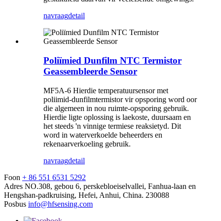
navraag
detail
Poliïmied Dunfilm NTC Termistor
Geassembleerde Sensor
MF5A-6 Hierdie temperatuursensor met
poliimid-dunfilmtermistor vir opsporing word oor
die algemeen in nou ruimte-opsporing gebruik.
Hierdie ligte oplossing is laekoste, duursaam en
het steeds 'n vinnige termiese reaksietyd. Dit
word in waterverkoelde beheerders en
rekenaarverkoeling gebruik.
navraag
detail
Foon
+ 86 551 6531 5292
Adres
NO.308, gebou 6, perskebloeiselvallei, Fanhua-laan en
Hengshan-padkruising, Hefei, Anhui, China. 230088
Posbus
info@hfsensing.com