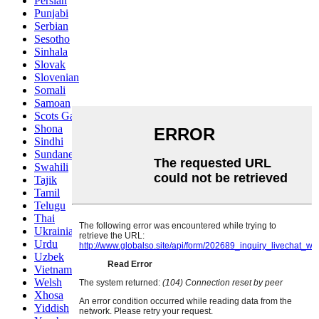
Persian
Punjabi
Serbian
Sesotho
Sinhala
Slovak
Slovenian
Somali
Samoan
Scots Gaelic
Shona
Sindhi
Sundanese
Swahili
Tajik
Tamil
Telugu
Thai
Ukrainian
Urdu
Uzbek
Vietnamese
Welsh
Xhosa
Yiddish