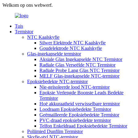
Welkom op ons webwerf.
Tuis
Termistor
NTC Kaalskyfie
Silwer Elektrode NTC Kaalskyfie
Goudelektrode NTC Kaalskyfie
Glas-ingekapselde termistor
Aksiale Glas Ingekapselde NTC Termistor
Radiale Glas Verseëlde NTC Termistor
Radiale Probe Lang Glas NTC Termistor
MELF Glas-ingekapselde NTC-termistor
Epoksiebedekte NTC-termistor
Nie-geïsoleerde lood NTC-termistor
Epoksie Verlengde Boonste Leads Bedekte
Termistor
Hoë akkuraatheid verwisselbare termistor
Loodraam Epoksiebedekte Termistor
Geëmailleerde Epoksiebedekte Termistor
PVC-draad epoksiebedekte termistor
Telfon Enkeldraad Epoksiebedekte Termistor
Poliïmied Dunfilm Termistor
Skyfie-styl NTC-termistor