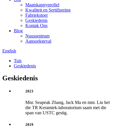
Maatskappyprofiel
Kwaliteit en Sertifisering
Fabriekstoer
Geskiedenis
Kontak Ons
Blog
Nuussentrum
Aansoekgeval
English
Tuis
Geskiedenis
Geskiedenis
2023
Mnr. Seapeak Zhang, Jack Ma en mnr. Liu het
die TR Keramiek-laboratorium saam met die
span van USTC gestig.
2019