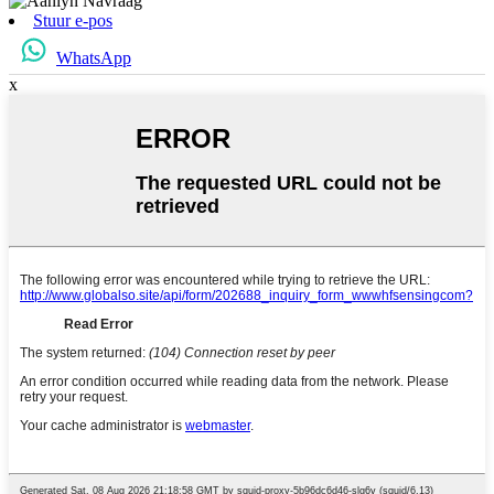
Stuur e-pos
WhatsApp
x