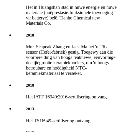
Het in Huangshan-stad in nuwe energie en nuwe
materiale (hoëprestasie-funksionele toevoeging
vir batterye) belê. Tianhe Chemical new
Materials Co.
2018
Mnr. Seapeak Zhang en Jack Ma het 'n TR-
sensor (Hefei-fabriek) gestig. Toegewy aan die
voorbereiding van hoogs reaktiewe, eenvormige
deeltjiegrootte keramiekpoeiers, om 'n hoogs
betroubare en hoëdigtheid NTC-
keramiekmateriaal te verseker.
2018
Het IATF 16949:2016-sertifisering ontvang.
2013
Het TS16949-sertifisering ontvang.