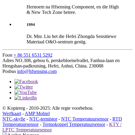
Hernoem na Hfsensing Component, en die High
& New Tech Zone betree.
1994
Dr. Mnr. Liu het die Hefei Zhongda Sensitiewe
Materiaal O&O-sentrum gestig.
Foon
+ 86 551 6531 5292
Adres
NO.308, gebou 6, perskebloeiselvallei, Fanhua-laan en
Hengshan-padkruising, Hefei, Anhui, China. 230088
Posbus
info@hfsensing.com
© Kopiereg - 2010-2025: Alle regte voorbehou.
Werfkaart
-
AMP Mobiel
NTC-skyfie
-
NTC-termistor
-
NTC Temperatuursensor
-
RTD
Temperatuursensor
-
Termokoppel Temperatuursensor
-
KTY /
LPTC Temperatuursensor