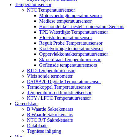
Temperatuursensor
NTC Temperatuursensor
Motorvoertuigtemperatuursensor
Mediese temperatuursensor
Huishoudelike Toestel Temperatuur Sensors
TPE Waterdigte Temperatuursensor
Vloeistoftemperatuursensor
Reguit Probe Temperatuursensor
Koeëlvormige temperatuursensor
Oppervlakkontaktemperatuursensor
Skroefdraad Temperatuursensor
Geflensde temperatuursensors
RTD Temperatuursensor
Vleis sonde termometer
DS18B20 Digitale Temperatuursensor
Termokoppel Temperatuursensor
Temperatuur- en humiditeitsensor
KTY / LPTC Temperatuursensor
Gereedskap
B Waarde Sakrekenaars
B Waarde Sakrekenaars
NTC R/T Sakrekenaars
Datablaaie
Tegniese inligting
Oor