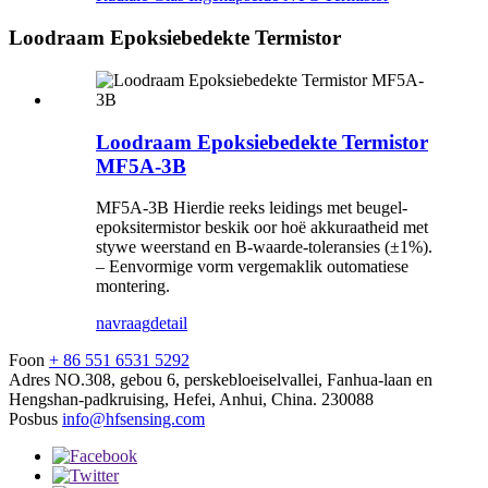
Loodraam Epoksiebedekte Termistor
Loodraam Epoksiebedekte Termistor
MF5A-3B
MF5A-3B Hierdie reeks leidings met beugel-
epoksitermistor beskik oor hoë akkuraatheid met
stywe weerstand en B-waarde-toleransies (±1%).
– Eenvormige vorm vergemaklik outomatiese
montering.
navraag
detail
Foon
+ 86 551 6531 5292
Adres
NO.308, gebou 6, perskebloeiselvallei, Fanhua-laan en
Hengshan-padkruising, Hefei, Anhui, China. 230088
Posbus
info@hfsensing.com