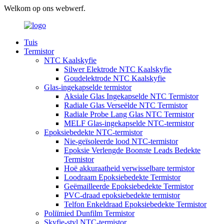
Welkom op ons webwerf.
Tuis
Termistor
NTC Kaalskyfie
Silwer Elektrode NTC Kaalskyfie
Goudelektrode NTC Kaalskyfie
Glas-ingekapselde termistor
Aksiale Glas Ingekapselde NTC Termistor
Radiale Glas Verseëlde NTC Termistor
Radiale Probe Lang Glas NTC Termistor
MELF Glas-ingekapselde NTC-termistor
Epoksiebedekte NTC-termistor
Nie-geïsoleerde lood NTC-termistor
Epoksie Verlengde Boonste Leads Bedekte
Termistor
Hoë akkuraatheid verwisselbare termistor
Loodraam Epoksiebedekte Termistor
Geëmailleerde Epoksiebedekte Termistor
PVC-draad epoksiebedekte termistor
Telfon Enkeldraad Epoksiebedekte Termistor
Poliïmied Dunfilm Termistor
Skyfie-styl NTC-termistor