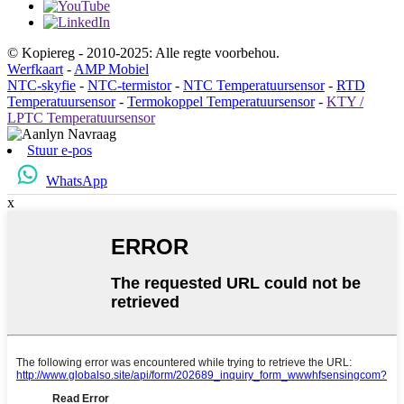
© Kopiereg - 2010-2025: Alle regte voorbehou.
Werfkaart
-
AMP Mobiel
NTC-skyfie
-
NTC-termistor
-
NTC Temperatuursensor
-
RTD
Temperatuursensor
-
Termokoppel Temperatuursensor
-
KTY /
LPTC Temperatuursensor
Stuur e-pos
WhatsApp
x