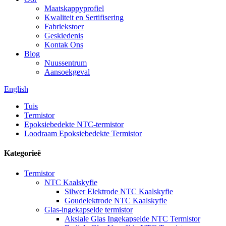
Maatskappyprofiel
Kwaliteit en Sertifisering
Fabriekstoer
Geskiedenis
Kontak Ons
Blog
Nuussentrum
Aansoekgeval
English
Tuis
Termistor
Epoksiebedekte NTC-termistor
Loodraam Epoksiebedekte Termistor
Kategorieë
Termistor
NTC Kaalskyfie
Silwer Elektrode NTC Kaalskyfie
Goudelektrode NTC Kaalskyfie
Glas-ingekapselde termistor
Aksiale Glas Ingekapselde NTC Termistor