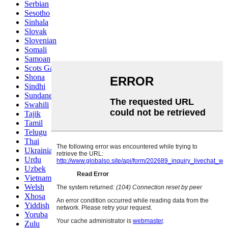
Serbian
Sesotho
Sinhala
Slovak
Slovenian
Somali
Samoan
Scots Gaelic
Shona
Sindhi
Sundanese
Swahili
Tajik
Tamil
Telugu
Thai
Ukrainian
Urdu
Uzbek
Vietnamese
Welsh
Xhosa
Yiddish
Yoruba
Zulu