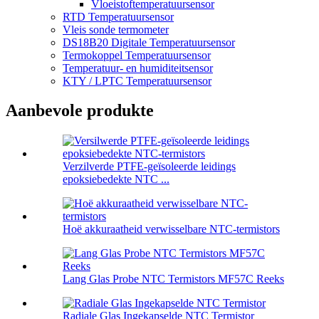
Vloeistoftemperatuursensor
RTD Temperatuursensor
Vleis sonde termometer
DS18B20 Digitale Temperatuursensor
Termokoppel Temperatuursensor
Temperatuur- en humiditeitsensor
KTY / LPTC Temperatuursensor
Aanbevole produkte
Verzilverde PTFE-geïsoleerde leidings
epoksiebedekte NTC ...
Hoë akkuraatheid verwisselbare NTC-termistors
Lang Glas Probe NTC Termistors MF57C Reeks
Radiale Glas Ingekapselde NTC Termistor