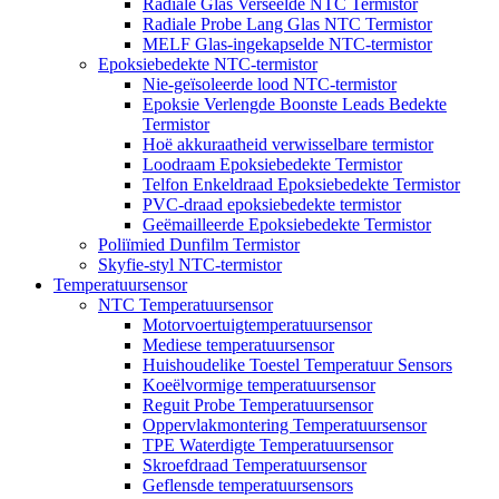
Radiale Glas Verseëlde NTC Termistor
Radiale Probe Lang Glas NTC Termistor
MELF Glas-ingekapselde NTC-termistor
Epoksiebedekte NTC-termistor
Nie-geïsoleerde lood NTC-termistor
Epoksie Verlengde Boonste Leads Bedekte
Termistor
Hoë akkuraatheid verwisselbare termistor
Loodraam Epoksiebedekte Termistor
Telfon Enkeldraad Epoksiebedekte Termistor
PVC-draad epoksiebedekte termistor
Geëmailleerde Epoksiebedekte Termistor
Poliïmied Dunfilm Termistor
Skyfie-styl NTC-termistor
Temperatuursensor
NTC Temperatuursensor
Motorvoertuigtemperatuursensor
Mediese temperatuursensor
Huishoudelike Toestel Temperatuur Sensors
Koeëlvormige temperatuursensor
Reguit Probe Temperatuursensor
Oppervlakmontering Temperatuursensor
TPE Waterdigte Temperatuursensor
Skroefdraad Temperatuursensor
Geflensde temperatuursensors