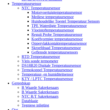
Temperatuursensor
NTC Temperatuursensor
Motorvoertuigtemperatuursensor
Mediese temperatuursensor
Huishoudelike Toestel Temperatuur Sensors
TPE Waterdigte Temperatuursensor
Vloeistoftemperatuursensor
Reguit Probe Temperatuursensor
Koeëlvormige temperatuursensor
Oppervlakkontaktemperatuursensor
Skroefdraad Temperatuursensor
Geflensde temperatuursensors
RTD Temperatuursensor
Vleis sonde termometer
DS18B20 Digitale Temperatuursensor
Termokoppel Temperatuursensor
Temperatuur- en humiditeitsensor
KTY / LPTC Temperatuursensor
Gereedskap
B Waarde Sakrekenaars
B Waarde Sakrekenaars
NTC R/T Sakrekenaars
Datablaaie
Tegniese inligting
Oor