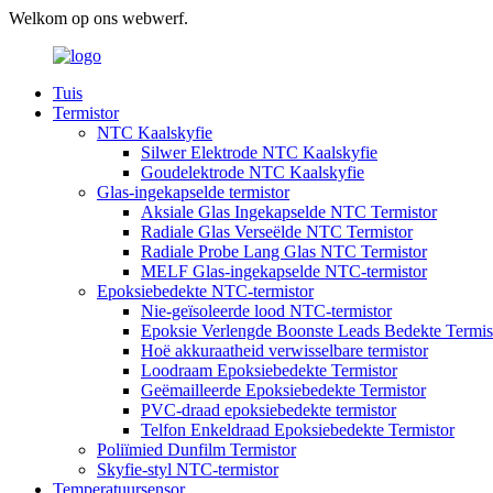
Welkom op ons webwerf.
Tuis
Termistor
NTC Kaalskyfie
Silwer Elektrode NTC Kaalskyfie
Goudelektrode NTC Kaalskyfie
Glas-ingekapselde termistor
Aksiale Glas Ingekapselde NTC Termistor
Radiale Glas Verseëlde NTC Termistor
Radiale Probe Lang Glas NTC Termistor
MELF Glas-ingekapselde NTC-termistor
Epoksiebedekte NTC-termistor
Nie-geïsoleerde lood NTC-termistor
Epoksie Verlengde Boonste Leads Bedekte Termis
Hoë akkuraatheid verwisselbare termistor
Loodraam Epoksiebedekte Termistor
Geëmailleerde Epoksiebedekte Termistor
PVC-draad epoksiebedekte termistor
Telfon Enkeldraad Epoksiebedekte Termistor
Poliïmied Dunfilm Termistor
Skyfie-styl NTC-termistor
Temperatuursensor