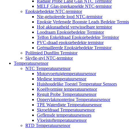
Radiale Probe Lang Glas NTC Termistor
MELF Glas-ingekapselde NTC-termistor
Epoksiebedekte NTC-termistor
Nie-geïsoleerde lood NTC-termistor
Epoksie Verlengde Boonste Leads Bedekte Termis
Hoë akkuraatheid verwisselbare termistor
Loodraam Epoksiebedekte Termistor
Telfon Enkeldraad Epoksiebedekte Termistor
PVC-draad epoksiebedekte termistor
Geëmailleerde Epoksiebedekte Termistor
Poliïmied Dunfilm Termistor
Skyfie-styl NTC-termistor
Temperatuursensor
NTC Temperatuursensor
Motorvoertuigtemperatuursensor
Mediese temperatuursensor
Huishoudelike Toestel Temperatuur Sensors
Koeëlvormige temperatuursensor
Reguit Probe Temperatuursensor
Oppervlakmontering Temperatuursensor
TPE Waterdigte Temperatuursensor
Skroefdraad Temperatuursensor
Geflensde temperatuursensors
Vloeistoftemperatuursensor
RTD Temperatuursensor