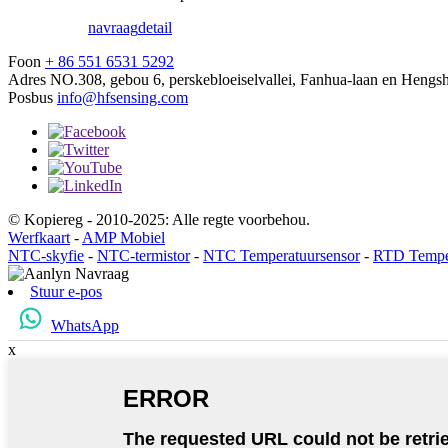
navraag
detail
Foon
+ 86 551 6531 5292
Adres
NO.308, gebou 6, perskebloeiselvallei, Fanhua-laan en Hengs
Posbus
info@hfsensing.com
© Kopiereg - 2010-2025: Alle regte voorbehou.
Werfkaart
-
AMP Mobiel
NTC-skyfie
-
NTC-termistor
-
NTC Temperatuursensor
-
RTD Temper
Stuur e-pos
WhatsApp
x