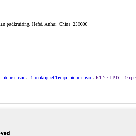
han-padkruising, Hefei, Anhui, China. 230088
atuursensor
-
Termokoppel Temperatuursensor
-
KTY / LPTC Temper