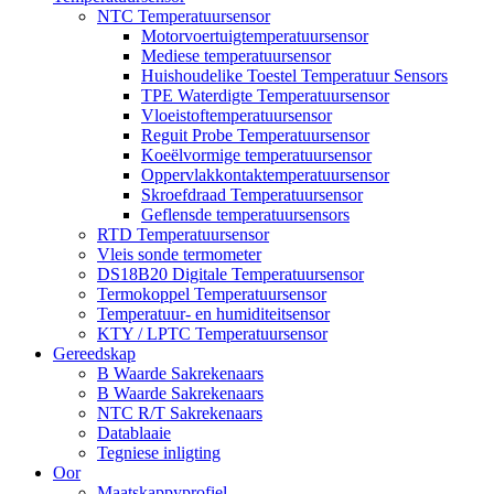
NTC Temperatuursensor
Motorvoertuigtemperatuursensor
Mediese temperatuursensor
Huishoudelike Toestel Temperatuur Sensors
TPE Waterdigte Temperatuursensor
Vloeistoftemperatuursensor
Reguit Probe Temperatuursensor
Koeëlvormige temperatuursensor
Oppervlakkontaktemperatuursensor
Skroefdraad Temperatuursensor
Geflensde temperatuursensors
RTD Temperatuursensor
Vleis sonde termometer
DS18B20 Digitale Temperatuursensor
Termokoppel Temperatuursensor
Temperatuur- en humiditeitsensor
KTY / LPTC Temperatuursensor
Gereedskap
B Waarde Sakrekenaars
B Waarde Sakrekenaars
NTC R/T Sakrekenaars
Datablaaie
Tegniese inligting
Oor
Maatskappyprofiel