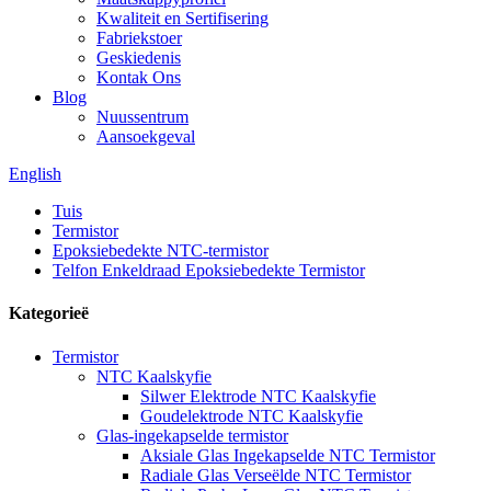
Kwaliteit en Sertifisering
Fabriekstoer
Geskiedenis
Kontak Ons
Blog
Nuussentrum
Aansoekgeval
English
Tuis
Termistor
Epoksiebedekte NTC-termistor
Telfon Enkeldraad Epoksiebedekte Termistor
Kategorieë
Termistor
NTC Kaalskyfie
Silwer Elektrode NTC Kaalskyfie
Goudelektrode NTC Kaalskyfie
Glas-ingekapselde termistor
Aksiale Glas Ingekapselde NTC Termistor
Radiale Glas Verseëlde NTC Termistor