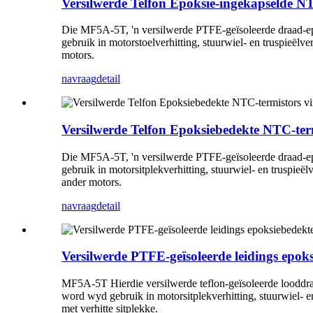
Versilwerde Telfon Epoksie-ingekapselde NTC
Die MF5A-5T, 'n versilwerde PTFE-geïsoleerde draad-ep
gebruik in motorstoelverhitting, stuurwiel- en truspieël
motors.
navraag
detail
Versilwerde Telfon Epoksiebedekte NTC-term
Die MF5A-5T, 'n versilwerde PTFE-geïsoleerde draad-ep
gebruik in motorsitplekverhitting, stuurwiel- en truspie
ander motors.
navraag
detail
Versilwerde PTFE-geïsoleerde leidings epok
MF5A-5T Hierdie versilwerde teflon-geïsoleerde looddraa
word wyd gebruik in motorsitplekverhitting, stuurwiel- e
met verhitte sitplekke.