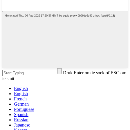
Druk Enter om te soek of ESC om
te sluit
English
English
French
German
Portuguese
Spanish
Russian
Japanese