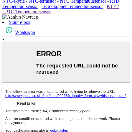
NTC-skyfie
-
NTC-termistor
-
NTC Temperatuursensor
-
RTD
Temperatuursensor
-
Termokoppel Temperatuursensor
-
KTY /
LPTC Temperatuursensor
Stuur e-pos
WhatsApp
x