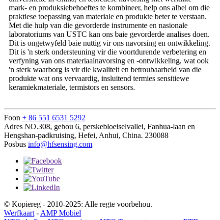
mark- en produksiebehoeftes te kombineer, help ons albei om die
praktiese toepassing van materiale en produkte beter te verstaan.
Met die hulp van die gevorderde instrumente en nasionale
laboratoriums van USTC kan ons baie gevorderde analises doen.
Dit is ongetwyfeld baie nuttig vir ons navorsing en ontwikkeling.
Dit is 'n sterk ondersteuning vir die voortdurende verbetering en
verfyning van ons materiaalnavorsing en -ontwikkeling, wat ook
'n sterk waarborg is vir die kwaliteit en betroubaarheid van die
produkte wat ons vervaardig, insluitend termies sensitiewe
keramiekmateriale, termistors en sensors.
Foon
+ 86 551 6531 5292
Adres
NO.308, gebou 6, perskebloeiselvallei, Fanhua-laan en
Hengshan-padkruising, Hefei, Anhui, China. 230088
Posbus
info@hfsensing.com
© Kopiereg - 2010-2025: Alle regte voorbehou.
Werfkaart
-
AMP Mobiel