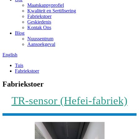
Maatskappyprofiel
Kwaliteit en Sertifisering
Fabriekstoer
Geskiedenis
Kontak Ons
Blog
Nuussentrum
Aansoekgeval
English
Tuis
Fabriekstoer
Fabriekstoer
TR-sensor (Hefei-fabriek)