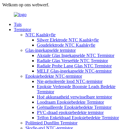
Welkom op ons webwerf.
Tuis
Termistor
NTC Kaalskyfie
Silwer Elektrode NTC Kaalskyfie
Goudelektrode NTC Kaalskyfie
Glas-ingekapselde termistor
Aksiale Glas Ingekapselde NTC Termistor
Radiale Glas Verseëlde NTC Termistor
Radiale Probe Lang Glas NTC Termistor
MELF Glas-ingekapselde NTC-termistor
Epoksiebedekte NTC-termistor
Nie-geïsoleerde lood NTC-termistor
Epoksie Verlengde Boonste Leads Bedekte
Termistor
Hoë akkuraatheid verwisselbare termistor
Loodraam Epoksiebedekte Termistor
Geëmailleerde Epoksiebedekte Termistor
PVC-draad epoksiebedekte termistor
Telfon Enkeldraad Epoksiebedekte Termistor
Poliïmied Dunfilm Termistor
Skyfie-styl NTC-termistor