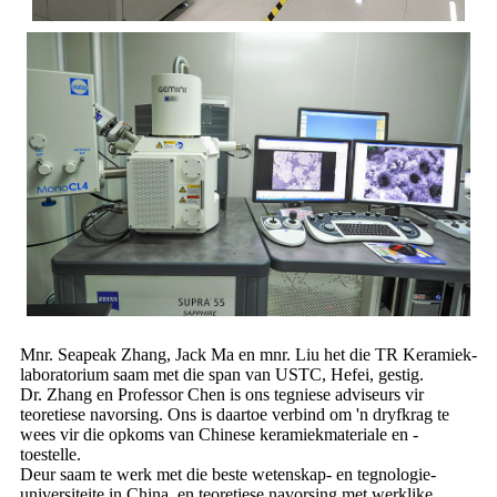
Mnr. Seapeak Zhang, Jack Ma en mnr. Liu het die TR Keramiek-
laboratorium saam met die span van USTC, Hefei, gestig.
Dr. Zhang en Professor Chen is ons tegniese adviseurs vir
teoretiese navorsing. Ons is daartoe verbind om 'n dryfkrag te
wees vir die opkoms van Chinese keramiekmateriale en -
toestelle.
Deur saam te werk met die beste wetenskap- en tegnologie-
universiteite in China, en teoretiese navorsing met werklike