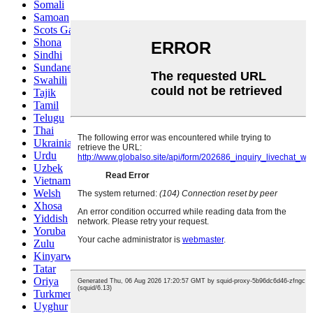
Somali
Samoan
Scots Gaelic
Shona
Sindhi
Sundanese
Swahili
Tajik
Tamil
Telugu
Thai
Ukrainian
Urdu
Uzbek
Vietnamese
Welsh
Xhosa
Yiddish
Yoruba
Zulu
Kinyarwanda
Tatar
Oriya
Turkmen
Uyghur