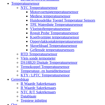
Temperatuursensor
NTC Temperatuursensor
Motorvoertuigtemperatuursensor
Mediese temperatuursensor
Huishoudelike Toestel Temperatuur Sensors
TPE Waterdigte Temperatuursensor
Vloeistoftemperatuursensor
Reguit Probe Temperatuursensor
Koeëlvormige temperatuursensor
Oppervlakkontaktemperatuursensor
Skroefdraad Temperatuursensor
Geflensde temperatuursensors
RTD Temperatuursensor
Vleis sonde termometer
DS18B20 Digitale Temperatuursensor
Termokoppel Temperatuursensor
Temperatuur- en humiditeitsensor
KTY / LPTC Temperatuursensor
Gereedskap
B Waarde Sakrekenaars
B Waarde Sakrekenaars
NTC R/T Sakrekenaars
Datablaaie
Tegniese inligting
Oor